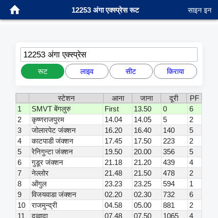
12253 अंगा एक्स्प्रेस रूट
साइन इन
12253 अंगा एक्स्प्रेस
रूट
लाइव
सीट
किराया
स्टेशन
आना
जाना
दूरी
PF
1
SMVT बेंगलुरु
First
13.50
0
6
2
कृष्णराजपुरम
14.04
14.05
5
2
3
जोलारपेट जंक्शन
16.20
16.40
140
5
4
काटपाडी जंक्शन
17.45
17.50
223
2
5
रेनिगुन्टा जंक्शन
19.50
20.00
356
5
6
गुडूर जंक्शन
21.18
21.20
439
4
7
नेल्लोर
21.48
21.50
478
2
8
ओंगुल
23.23
23.25
594
1
9
विजयवाडा जंक्शन
02.20
02.30
732
6
10
राजमुन्द्री
04.58
05.00
881
2
11
दुव्वादा
07.48
07.50
1065
4