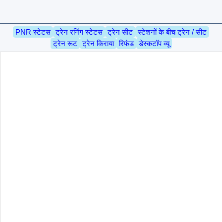
PNR स्टेटस
ट्रेन रनिंग स्टेटस
ट्रेन सीट
स्टेशनों के बीच ट्रेन / सीट
ट्रेन रूट
ट्रेन किराया
रिफंड
डेस्कटॉप व्यू