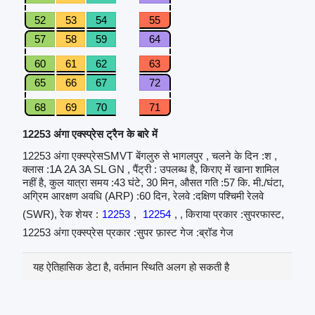
52
53
54
55
57
58
59
64
60
61
62
63
65
66
67
72
68
69
70
71
12253 अंगा एक्स्प्रेस ट्रैन के बारे में
12253 अंगा एक्स्प्रेसSMVT बेंगलुरु से भागलपुर , चलने के दिन :श ,
क्लास :1A 2A 3A SL GN , पैंट्री : उपलब्ध है, किराए में खाना शामिल
नहीं है, कुल यात्रा समय :43 घंटे, 30 मिन, औसत गति :57 कि. मी./घंटा,
अग्रिम आरक्षण अवधि (ARP) :60 दिन, रेलवे :दक्षिण पश्चिमी रेलवे
(SWR), रेक शेयर :
12253
,
12254
, , किराया प्रकार :सुपरफास्ट,
12253 अंगा एक्स्प्रेस प्रकार :सुपर फ़ास्ट गेज :ब्रॉड गेज
यह ऐतिहासिक डेटा है, वर्तमान स्थिति अलग हो सकती है