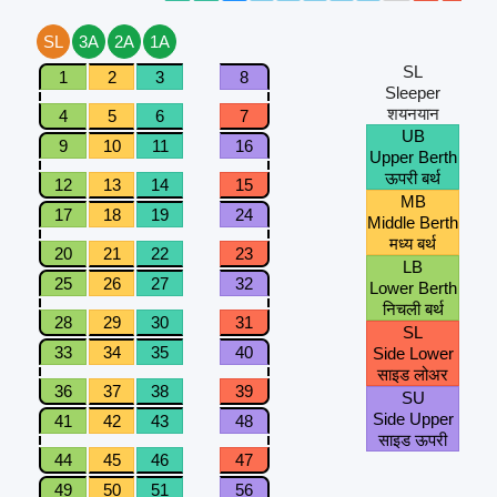
SL
3A
2A
1A
SL
1
2
3
8
Sleeper
शयनयान
4
5
6
7
UB
9
10
11
16
Upper Berth
ऊपरी बर्थ
12
13
14
15
MB
17
18
19
24
Middle Berth
मध्य बर्थ
20
21
22
23
LB
25
26
27
32
Lower Berth
निचली बर्थ
28
29
30
31
SL
33
34
35
40
Side Lower
साइड लोअर
36
37
38
39
SU
Side Upper
41
42
43
48
साइड ऊपरी
44
45
46
47
49
50
51
56