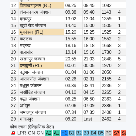
12
विशाखापट्नम (RL)
08.25
08.45
1082
13
विजयनगरम जंक्शन
09.38
09.40
1143
4
14
ब्रह्मपुर
13.02
13.04
1359
1
15
खुर्दा रोड जंक्शन
14.40
15.00
1505
1
16
भुबनेश्वर (RL)
15.20
15.25
1525
2
17
कट्टक
15.55
16.00
1552
2
18
भद्रख
18.16
18.18
1668
3
19
बालासोर
19.14
19.16
1730
3
20
खड़गपुर जंक्शन
20.55
21.03
1848
5
21
दनकुनी (RL)
00.01
00.05
1970
2
22
बर्द्धमान जंक्शन
01.04
01.06
2050
23
आसनसोल जंक्शन
02.26
02.31
2155
4
24
मधुपुर जंक्शन
03.39
03.41
2236
2
25
जसीडिह जंक्शन
04.10
04.15
2265
2
26
क्यूल जंक्शन
06.25
06.50
2363
4
27
अभैपुर
07.06
07.09
2386
1
28
जमालपुर जंक्शन
07.34
07.39
2408
1
29
भागलपुर
09.20
Last
2462
4
कोच रचना (ऐतिहासिक डेटा)
LPR
GN
GN
H1
B1
B2
B3
B4
B5
PC
A2
A1
S7
S6
S5