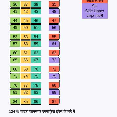
साइड लोअर
36
37
38
39
SU
Side Upper
41
42
43
48
साइड ऊपरी
44
45
46
47
49
50
51
56
52
53
54
55
57
58
59
64
60
61
62
63
65
66
67
72
68
69
70
71
73
74
75
79
76
77
78
80
81
82
83
88
84
85
86
87
12478 कटरा जामनगर एक्सप्रेस ट्रैन के बारे में