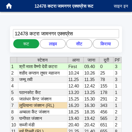
12478 कटरा जामनगर एक्सप्रेस रूट
साइन इन
12478 कटरा जामनगर एक्सप्रेस
रूट
लाइव
सीट
किराया
स्टेशन
आना
जाना
दूरी
PF
1
श्री माता वैष्णो देवी कटरा
First
09.40
0
3
2
शहीद कप्तान तुषार महाजन
10.24
10.26
25
3
3
जम्मू तवी
11.25
11.35
78
3
4
12.40
12.42
155
1
5
पठानकोट कैंट
13.20
13.25
178
1
6
जालंधर कैन्ट जंक्शन
15.25
15.30
291
2
7
लुधियाना जंक्शन (RL)
16.20
16.30
343
1
8
अम्बाला कैंट जंक्शन
18.25
18.35
456
2
9
पानीपत जंक्शन
19.40
19.42
565
2
10
सब्जी मंडी
20.40
20.42
651
2
11
नई दिल्ली (RL)
21.25
21.40
655
8