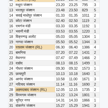
12
मथुरा जंक्शन
23.20
23.25
795
3
13
भरतपुर जंक्शन
23.48
23.50
829
5
14
सवाई माधोपुर जंक्शन
01.33
01.35
1011
2
15
कोटा जंक्शन
02.40
02.50
1119
2
16
रामगंज मंडी
03.33
03.35
1192
1
17
भवानी मंडी
03.53
03.55
1220
1
18
विक्रम्गढ़ अलोट
05.03
05.05
1304
1
19
नागदा जंक्शन
05.50
05.52
1344
3
20
रतलाम जंक्शन (RL)
06.30
06.40
1386
4
21
बामनिया
07.20
07.22
1431
2
22
मेघनगर
07.47
07.49
1466
2
23
दाहोद
08.13
08.15
1499
1
24
गोधरा जंक्शन
09.30
09.32
1573
1
25
छायापुरी
10.13
10.18
1640
1
26
आनंद जंक्शन
10.58
11.00
1671
3
27
नदियाद जंक्शन
11.14
11.16
1690
2
28
अहमदाबाद जंक्शन (RL)
12.05
12.15
1735
2
29
विरमगाम जंक्शन
13.22
13.24
1801
1
30
सुरेंद्र नगर
14.31
14.33
1866
1
31
वांकानेर जंक्शन
15.27
15.29
1941
3