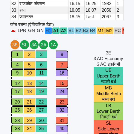
32
राजकोट जंक्शन
16.15
16.25
1982
1
33
हापा
18.05
18.07
2058
2
34
जामनगर
18.45
Last
2067
3
कोच रचना (ऐतिहासिक डेटा)
LPR
GN
GN
H1
B1
B2
B3
B4
PC
A1
A2
M1
M2
S1
S
3E
SL
3A
2A
1A
3E
1
2
3
8
3 AC Economy
3 AC इकॉनमी
4
5
6
7
UB
9
10
11
16
Upper Berth
ऊपरी बर्थ
12
13
14
15
MB
17
18
19
24
Middle Berth
मध्य बर्थ
20
21
22
23
LB
25
26
27
32
Lower Berth
निचली बर्थ
28
29
30
31
SL
33
34
35
40
Side Lower